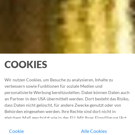
COOKIES
Wir nutzen Cookies, um Besuche zu analysieren, Inhalte zu
verbessern sowie Funktionen für soziale Medien und
personalisierte Werbung bereitzustellen. Dabei können Daten auch
an Partner in den USA übermittelt werden. Dort besteht das Risiko,
dass Daten nicht gelöscht, für andere Zwecke genutzt oder von
Behörden eingesehen werden. Ihre Rechte sind dort nicht in
gleichem Maß geschützt wie in der EU. Mit Ihrer Einwilligung (Art.
Anreise
49 Abs. 1 a DSGVO) stimmen Sie dieser Übermittlung und
Verarbeitung zu. Sie können unter „Cookie-Einstellungen“ Ihre
Cookie
Alle Cookies